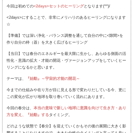
今回は初めての
<2days>セットのヒーリング
となります(^^)/
<2days>にすることで、非常にメリハリのあるヒーリングになります
☆
【準備】では深い浄化・バランス調整を通して自分の中に<隙間>を
作り自分の枠（器）を大きく広げるヒーリング
【当日】では春分のエネルギーを最大限に生かし、あらゆる側面の活
性化・意識の拡大・才能の開花・ヴァージョンアップをしていくヒー
リングになるかと思います。
テーマは、
『始動』～宇宙的才能の開花～
今までの仕組みや在り方が目に見える形で変わりだしている今、更に
この変化が広がり地球を取り巻いていく流れにあります。
今回の春分は、
本当の意味で新しい地球に意識を向けて生き方・あり
方を変え、『始動』する
タイミング。
どのような状態で【春分】を迎えていくかもその後の展開に大きく影
響することになりますので、大きな分岐のタイミングと言っても良い