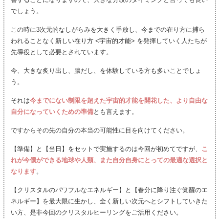
でしょう。
この時に3次元的なしがらみを大きく手放し、今までの在り方に捕ら
われることなく新しい在り方 <宇宙的才能> を発揮していく人たちが
先導役として必要とされています。
今、大きな炙り出し、膿だし、を体験している方も多いことでしょ
う。
それは
今までにない制限を超えた宇宙的才能を開花した、より自由な
自分になっていくための準備
とも言えます。
ですからその先の自分の本当の可能性に目を向けてください。
【準備】と【当日】をセットで実施するのは今回が初めてですが、
こ
れが今僕ができる地球や人類、また自分自身にとっての最適な選択と
なります
。
【クリスタルのパワフルなエネルギー】と【春分に降り注ぐ覚醒のエ
ネルギー】を最大限に生かし、全く新しい次元へとシフトしていきた
い方、是非今回のクリスタルヒーリングをご活用ください。