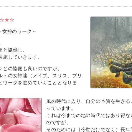
た☆★☆
～女神のワーク～
、
達と協働し、
実施していきます。
々との協働も良いのですが、
ルトの女神達（メイブ、スリス、ブリ
とワークを進めていくこととなりま
風の時代に入り、自分の本質を生きる
っています。
これは今までの地の時代ではあり得な
のですが、
そのためには（今世だけでなく）長年