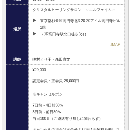
クリスタルヒーリングサロン ～エルフェイム～
東京都杉並区高円寺北3-20-20アイル高円寺ビル
1階
場所
（JR高円寺駅北口徒歩3分）
MAP
講師
嶋村えり子・森田真文
¥29,000
認定会員・正会員:28,000円
※キャンセルポシー
7日前～4日前50％
3日前～前日80％
当日100％（ご連絡有り無しに関わらず）
キャンセルの場合は返金分より振込手数料を差し引