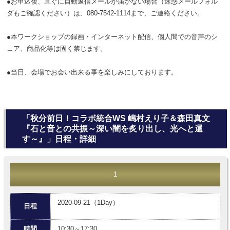
●お申込後、直ぐに自動返信メールが届かない場合（迷惑メールフォル
ダもご確認ください）は、080-7542-1114まで、ご連絡ください。
●本ワークショップの録画・インターネット配信、個人間での音声のシ
ェア、商品化等は固く禁じます。
●当日、会場でお会い出来る事を楽しみにしております。
「秋分前日！コラボ統合WS 嶋村えり子＆森田真文
『石と音との共振～深い闇を炙り出し、光へと還
す～』」日程・詳細
1
2020-09-21（1Day）
日程
時間
10:30～17:30