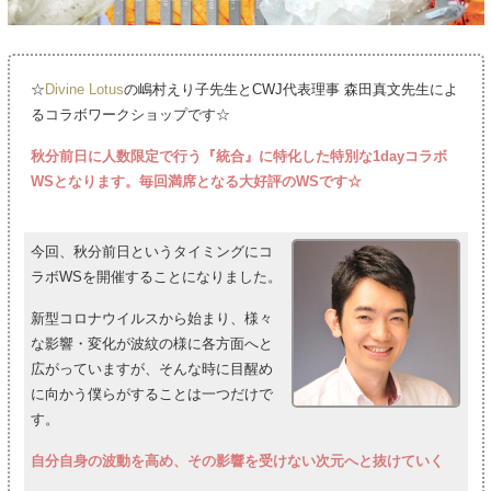
☆
Divine Lotus
の嶋村えり子先生とCWJ代表理事 森田真文先生によ
るコラボワークショップです☆
秋分前日に人数限定で行う『統合』に特化した特別な1dayコラボ
WSとなります。毎回満席となる大好評のWSです☆
今回、秋分前日というタイミングにコ
ラボWSを開催することになりました。
新型コロナウイルスから始まり、様々
な影響・変化が波紋の様に各方面へと
広がっていますが、そんな時に目醒め
に向かう僕らがすることは一つだけで
す。
自分自身の波動を高め、その影響を受けない次元へと抜けていく