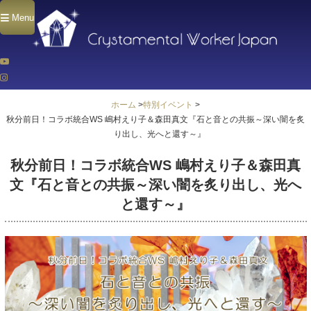
Menu
ホーム
>
特別イベント
>
秋分前日！コラボ統合WS 嶋村えり子＆森田真文『石と音との共振～深い闇を炙
り出し、光へと還す～』
秋分前日！コラボ統合WS 嶋村えり子＆森田真
文『石と音との共振～深い闇を炙り出し、光へ
と還す～』