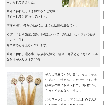
用いられてきました。
精麻に触れたり引き撫でることで祓い
清められると言われています。
精麻を縒(よ)るその動きは、まさに陰陽の統合です。
結び＝「むす(産)ひ(霊)」神道において、万物は「むすひ」の働き
によって生じ、
発展すると考えられています。
精麻に触れ、縒る事、結ぶ事で浄化、統合、発展ととてもパワフル
な作用があります(#^.^#)
そんな精麻ですが、昔はもっともっと
生活の中で使われていたそうです。実
は生活の中に取り入れて、便利につか
えるアイテムなんですよ！
このワークショップでははじめての方
でも気軽に精麻に触れて頂き、