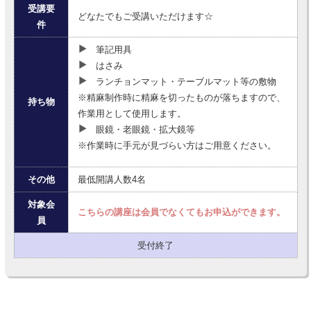
受講要
どなたでもご受講いただけます☆
件
筆記用具
はさみ
ランチョンマット・テーブルマット等の敷物
※精麻制作時に精麻を切ったものが落ちますので、
持ち物
作業用として使用します。
眼鏡・老眼鏡・拡大鏡等
※作業時に手元が見づらい方はご用意ください。
その他
最低開講人数4名
対象会
こちらの講座は会員でなくてもお申込ができます。
員
受付終了