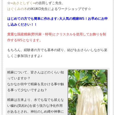
☆
∞あさとしずく∞
の吉田しずこ先生、
はぐくみの木
のIKUKO先生によるワークショップです☆
はじめての方でも簡単に作れます♪大人気の精麻WS！お早めにお申
し込みください！！
貴重な国産精麻(野州麻・特等)とクリスタルを使用してお飾りを制
作するWSとなります。
もちろん、経験者の方でも基本の縒り、結びをおさらいしながら楽
しくご参加頂けますよ♪
精麻について、皆さんはどのくらい知
っていますか？
なかなか街中で精麻を見かける事や触
る事って少ないですよね？
精麻は古来より、水でも塩でも祓えな
い穢れ(気枯れ)を祓う強力な浄化作用
があるとされ、神社のしめ縄や神事に