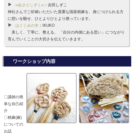
∞あさとしずく∞
：吉田しずこ
神社さんでご祈祷いただいた貴重な国産精麻を、身につけられる方
に想いを馳せ、ひとよりひとより撚っています。
はぐくみの木
：IKUKO
美しく、丁寧に、整える。 「自分の内側にある思い」につながり
育んでいくことの大切さを伝えていきます。
ワークショップ内容
〇講師の簡
単な自己紹
介
〇精麻(麻)
についての
お話