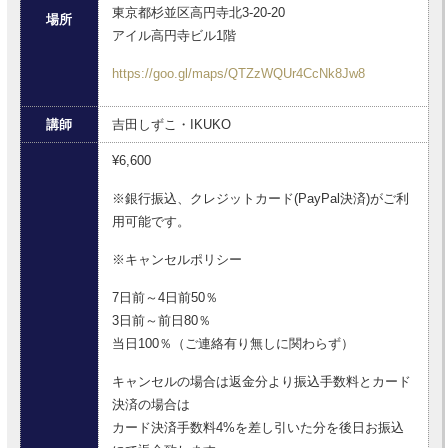
東京都杉並区高円寺北3-20-20
場所
アイル高円寺ビル1階
https://goo.gl/maps/QTZzWQUr4CcNk8Jw8
講師
吉田しずこ・IKUKO
¥6,600
※銀行振込、クレジットカード(PayPal決済)がご利
用可能です。
※キャンセルポリシー
7日前～4日前50％
3日前～前日80％
当日100％（ご連絡有り無しに関わらず）
キャンセルの場合は返金分より振込手数料とカード
決済の場合は
カード決済手数料4%を差し引いた分を後日お振込