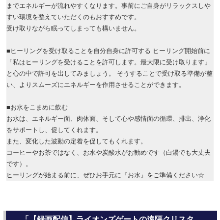
までエネルギーが流れやすくなります。事前にご自身がリラックスしや
すい環境を整えていただくのもおすすめです。
受け取りながら眠ってしまっても構いません。
■ヒーリングを受け取ることを自分自身に許可する ヒーリング開始前に
「私はヒーリングを受けることを許可します。最大限に受け取ります」
と心の中で許可を出してみましょう。 そうすることで受け取る準備が整
い、よりスムーズにエネルギーを作用させることができます。
■お水をこまめに飲む
お水は、エネルギー面、肉体面、そして心や感情面の循環、排出、浄化
をサポートし、促してくれます。
また、変化した波動の定着を促してもくれます。
コーヒーやお茶ではなく、お水や炭酸水がお勧めです（白湯でも大丈夫
です）。
ヒーリングが始まる前に、ぜひお手元に『お水』をご準備ください☆
「【録画配信】ライオンズゲートの遠隔クリスタ