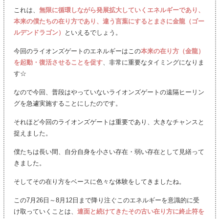
これは、
無限に循環しながら発展拡大していくエネルギーであり、
本来の僕たちの在り方であり、違う言葉にするとまさに金龍（ゴー
ルデンドラゴン）
といえるでしょう。
今回のライオンズゲートのエネルギーはこの
本来の在り方（金龍）
を起動・復活させることを促す
、非常に重要なタイミングになりま
す☆
なので今回、普段はやっていないライオンズゲートの遠隔ヒーリン
グを急遽実施することにしたのです。
それほど今回のライオンズゲートは重要であり、大きなチャンスと
捉えました。
僕たちは長い間、自分自身を小さい存在・弱い存在として見繕って
きました。
そしてその在り方をベースに色々な体験をしてきましたね。
この7月26日～8月12日まで降り注ぐこのエネルギーを意識的に受
け取っていくことは、
連面と続けてきたその古い在り方に終止符を