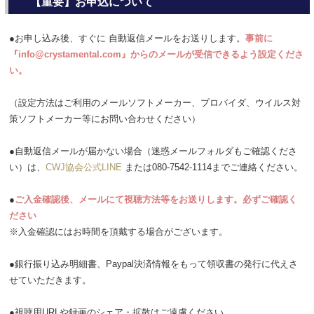
【重要】お申込について
●お申し込み後、すぐに 自動返信メールをお送りします。
事前に
『info@crystamental.com』からのメールが受信できるよう設定くださ
い。
（設定方法はご利用のメールソフトメーカー、プロバイダ、ウイルス対
策ソフトメーカー等にお問い合わせください）
●自動返信メールが届かない場合（迷惑メールフォルダもご確認くださ
い）は、
CWJ協会公式LINE
または080-7542-1114までご連絡ください。
●
ご入金確認後、メールにて視聴方法等をお送りします。必ずご確認く
ださい
※入金確認にはお時間を頂戴する場合がございます。
●銀行振り込み明細書、Paypal決済情報をもって領収書の発行に代えさ
せていただきます。
●視聴用URLや録画のシェア・拡散はご遠慮ください。