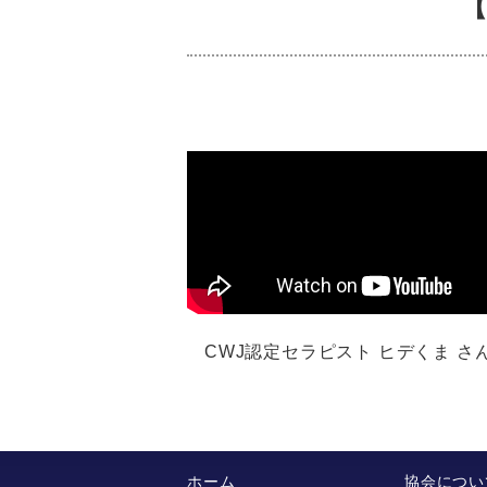
【
CWJ認定セラピスト ヒデくま 
ホーム
協会につい