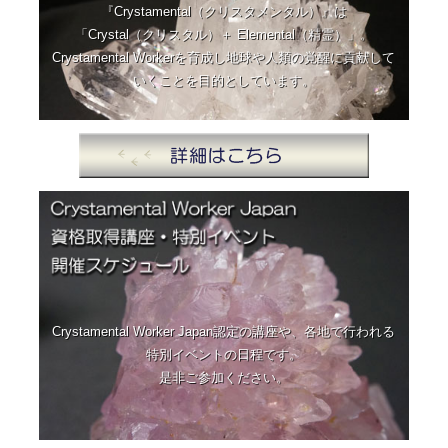
『Crystamental（クリスタメンタル）』は
「Crystal（クリスタル）＋ Elemental（精霊）」。
Crystamental Workerを育成し地球や人類の覚醒に貢献して
いくことを目的としています。
Crystamental Worker Japan認定の講座や、各地で行われる
特別イベントの日程です。
是非ご参加ください。