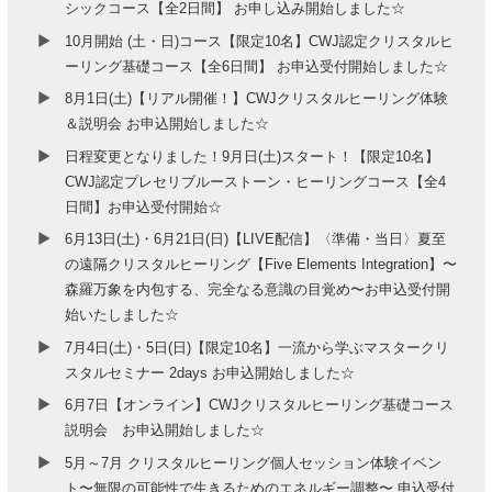
シックコース【全2日間】 お申し込み開始しました☆
10月開始 (土・日)コース【限定10名】CWJ認定クリスタルヒ
ーリング基礎コース【全6日間】 お申込受付開始しました☆
8月1日(土)【リアル開催！】CWJクリスタルヒーリング体験
＆説明会 お申込開始しました☆
日程変更となりました！9月日(土)スタート！【限定10名】
CWJ認定プレセリブルーストーン・ヒーリングコース【全4
日間】お申込受付開始☆
6月13日(土)・6月21日(日)【LIVE配信】〈準備・当日〉夏至
の遠隔クリスタルヒーリング【Five Elements Integration】〜
森羅万象を内包する、完全なる意識の目覚め〜お申込受付開
始いたしました☆
7月4日(土)・5日(日)【限定10名】一流から学ぶマスタークリ
スタルセミナー 2days お申込開始しました☆
6月7日【オンライン】CWJクリスタルヒーリング基礎コース
説明会 お申込開始しました☆
5月～7月 クリスタルヒーリング個人セッション体験イベン
ト〜無限の可能性で生きるためのエネルギー調整〜 申込受付